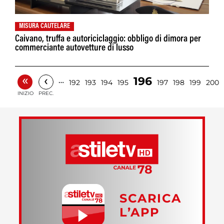
MISURA CAUTELARE
Caivano, truffa e autoriciclaggio: obbligo di dimora per
commerciante autovetture di lusso
«
‹
196
…
192
193
194
195
197
198
199
200
INIZIO
PREC.
SCARICA
L’APP