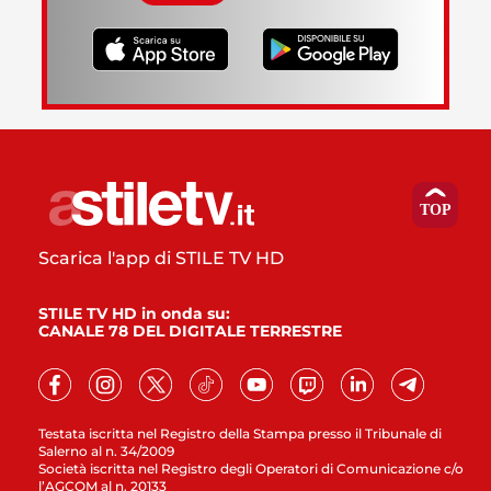
Scarica l'app di STILE TV HD
STILE TV HD in onda su:
CANALE 78 DEL DIGITALE TERRESTRE
Testata iscritta nel Registro della Stampa presso il Tribunale di
Salerno al n. 34/2009
Società iscritta nel Registro degli Operatori di Comunicazione c/o
l’AGCOM al n. 20133