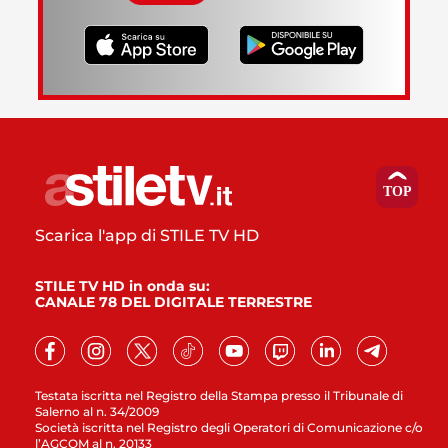
Scarica l'app di STILE TV HD
STILE TV HD in onda su:
CANALE 78 DEL DIGITALE TERRESTRE
Testata iscritta nel Registro della Stampa presso il Tribunale di
Salerno al n. 34/2009
Società iscritta nel Registro degli Operatori di Comunicazione c/o
l’AGCOM al n. 20133