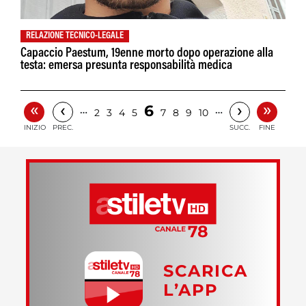
RELAZIONE TECNICO-LEGALE
Capaccio Paestum, 19enne morto dopo operazione alla
testa: emersa presunta responsabilità medica
«
»
‹
›
6
…
…
2
3
4
5
7
8
9
10
INIZIO
PREC.
SUCC.
FINE
SCARICA
L’APP