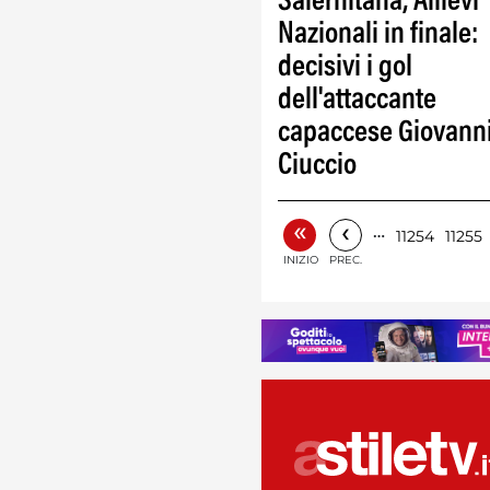
Salernitana, Allievi
Nazionali in finale:
decisivi i gol
dell'attaccante
capaccese Giovann
Ciuccio
«
‹
…
11254
11255
INIZIO
PREC.