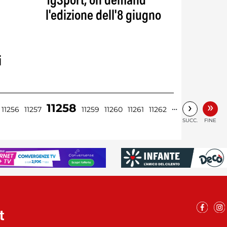
TgSport, on demand
l'edizione dell'8 giugno
i
»
›
11258
…
11256
11257
11259
11260
11261
11262
SUCC.
FINE