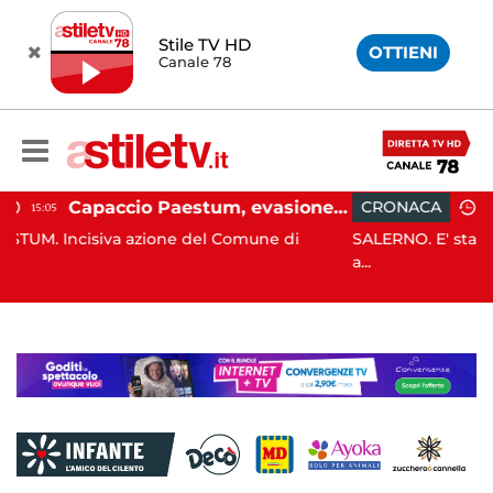
Stile TV HD
OTTIENI
Canale 78
Capaccio Paestum, evasione tassa di soggiorno: scoperte 49 strutture fantasma, elevate 132 sanzioni
CRONACA
13:55
 del Comune di
SALERNO. E' stato scoperto solo all'alba
a...