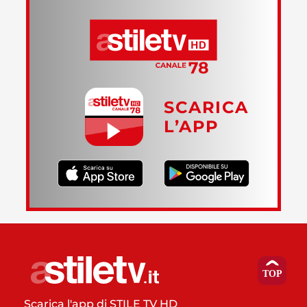
SCARICA
L’APP
Scarica l'app di STILE TV HD