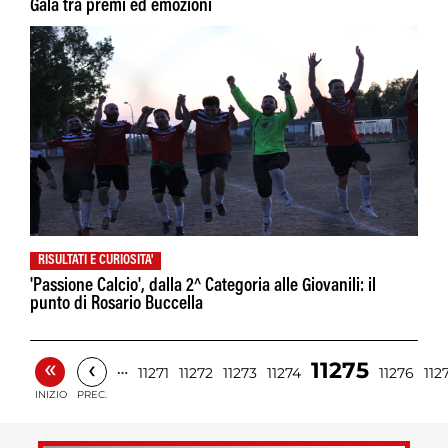
Galà tra premi ed emozioni
RISULTATI E CURIOSITA'
'Passione Calcio', dalla 2^ Categoria alle Giovanili: il
punto di Rosario Buccella
«
‹
11275
…
11271
11272
11273
11274
11276
112
INIZIO
PREC.