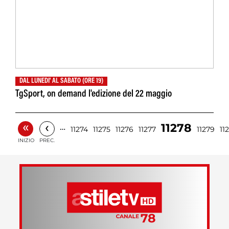
DAL LUNEDI' AL SABATO (ORE 19)
TgSport, on demand l'edizione del 22 maggio
«
‹
11278
…
11274
11275
11276
11277
11279
11
INIZIO
PREC.