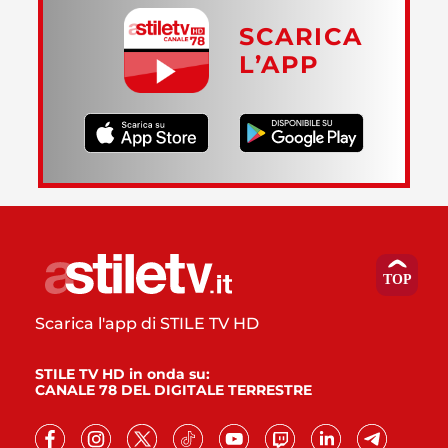
SCARICA
L’APP
Scarica l'app di STILE TV HD
STILE TV HD in onda su:
CANALE 78 DEL DIGITALE TERRESTRE