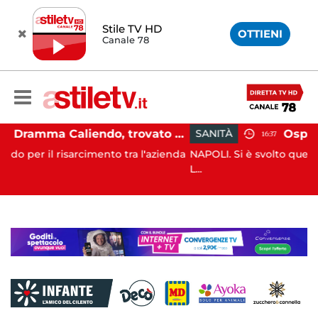
Stile TV HD
OTTIENI
Canale 78
Dramma Caliendo, trovato accordo sul risarcimento tra famiglia e "Monaldi"
SANITÀ
16:37
o tra l'azienda
NAPOLI. Si è svolto questa mattina, presso il Pa
L...