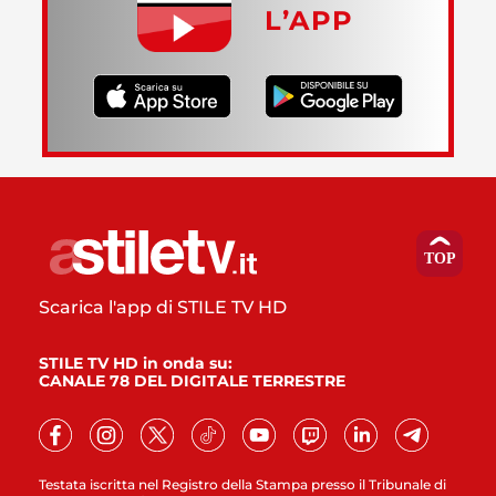
L’APP
Scarica l'app di STILE TV HD
STILE TV HD in onda su:
CANALE 78 DEL DIGITALE TERRESTRE
Testata iscritta nel Registro della Stampa presso il Tribunale di