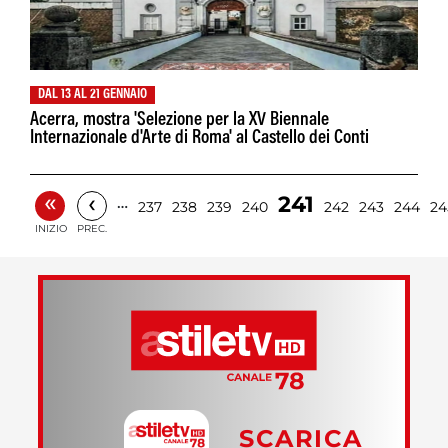
DAL 13 AL 21 GENNAIO
Acerra, mostra 'Selezione per la XV Biennale
Internazionale d'Arte di Roma' al Castello dei Conti
«
‹
241
…
237
238
239
240
242
243
244
24
INIZIO
PREC.
SCARICA