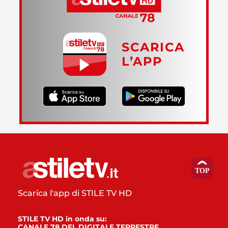
SCARICA
L’APP
Scarica l'app di STILE TV HD
STILE TV HD in onda su:
CANALE 78 DEL DIGITALE TERRESTRE