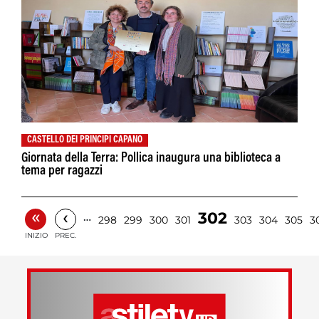
CASTELLO DEI PRINCIPI CAPANO
Giornata della Terra: Pollica inaugura una biblioteca a
tema per ragazzi
«
‹
302
…
298
299
300
301
303
304
305
3
INIZIO
PREC.