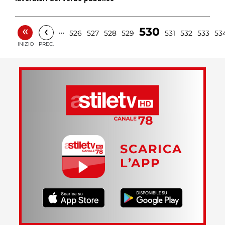
«
‹
530
…
526
527
528
529
531
532
533
53
INIZIO
PREC.
SCARICA
L’APP