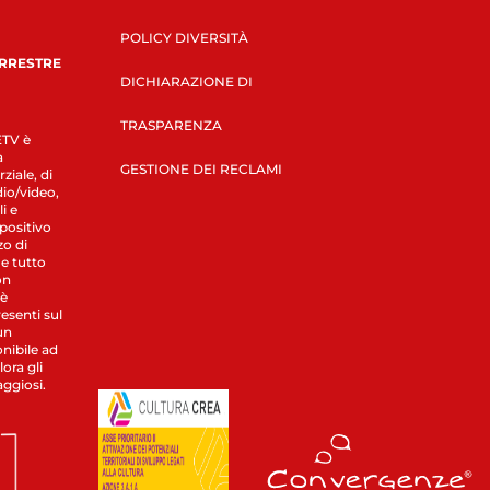
POLICY DIVERSITÀ
ERRESTRE
DICHIARAZIONE DI
TRASPARENZA
LETV è
a
GESTIONE DEI RECLAMI
ziale, di
dio/video,
i e
spositivo
zo di
 e tutto
on
 è
esenti sul
un
nibile ad
ora gli
aggiosi.