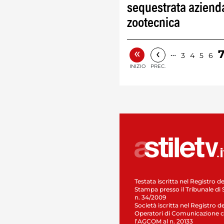
sequestrata aziend
zootecnica
«
‹
…
3
4
5
6
INIZIO
PREC.
Testata iscritta nel Registro de
Stampa presso il Tribunale di 
n. 34/2009
Società iscritta nel Registro de
Operatori di Comunicazione c
l’AGCOM al n. 20133