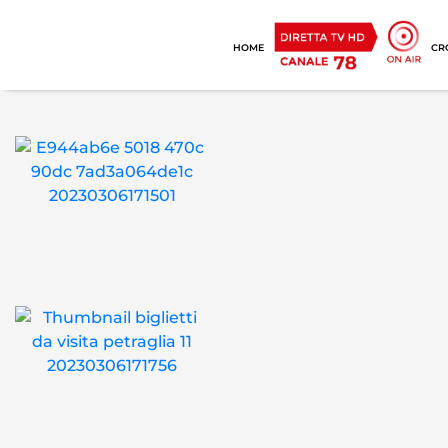
HOME
CR