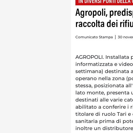
IN DIVERSI PUNTI DELLA 
Agropoli, predis
raccolta dei rifiu
Comunicato Stampa
30 nove
AGROPOLI. Installata p
informatizzata e video
settimana) destinata 
operano nella zona (po
stessa, posizionata all
lato monte, presenta u
destinati alle varie cat
abilitato a conferire i 
titolare di ruolo Tari e
sanitaria prima di poter
inoltre un distributo