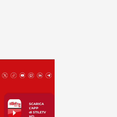
SCARICA
L’APP
di STILETV
HD