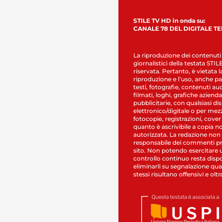
STILE TV HD in onda su:
CANALE 78 DEL DIGITALE T
La riproduzione dei contenuti
giornalistici della testata STI
riservata. Pertanto, è vietata l
riproduzione e l’uso, anche par
testi, fotografie, contenuti au
filmati, loghi, grafiche aziendal
pubblicitarie, con qualsiasi di
elettronico/digitale o per mez
fotocopie, registrazioni, cover
quanto è ascrivibile a copia n
autorizzata. La redazione non
responsabile dei commenti pr
sito. Non potendo esercitare 
controllo continuo resta dispo
eliminarli su segnalazione qual
stessi risultano offensivi e oltr