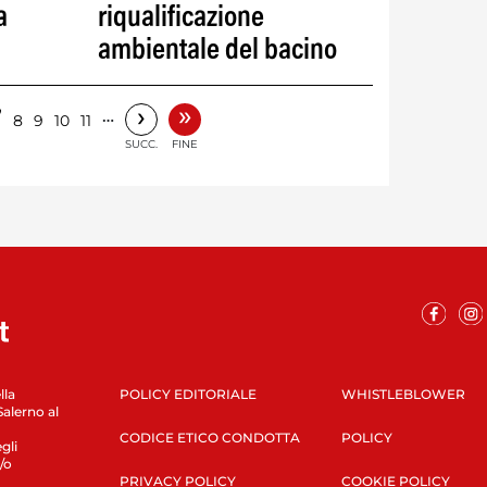
a
riqualificazione
ambientale del bacino
»
›
7
…
8
9
10
11
SUCC.
FINE
lla
POLICY EDITORIALE
WHISTLEBLOWER
Salerno al
CODICE ETICO CONDOTTA
POLICY
gli
/o
PRIVACY POLICY
COOKIE POLICY