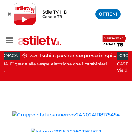
Stile TV HD
OTTIENI
Canale 78
Ischia, pusher sorpreso in spiaggia da carabinieri in Vespa
CRONACA
06:08
05:4
e alle vespe elettriche che i carabinieri
CASTELLABATE. Ha pe
Via d...