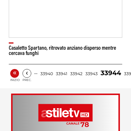
Casaletto Spartano, ritrovato anziano disperso mentre
cercava funghi
«
‹
33944
…
33940
33941
33942
33943
33
INIZIO
PREC.