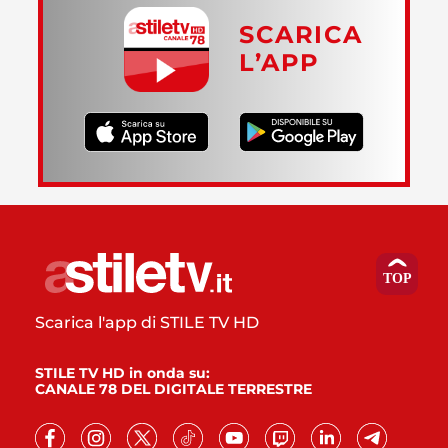
SCARICA
L’APP
Scarica l'app di STILE TV HD
STILE TV HD in onda su:
CANALE 78 DEL DIGITALE TERRESTRE