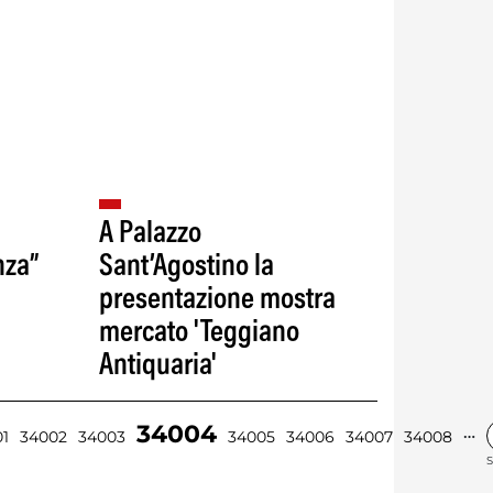
A Palazzo
nza”
Sant’Agostino la
presentazione mostra
mercato 'Teggiano
Antiquaria'
34004
…
1
34002
34003
34005
34006
34007
34008
S