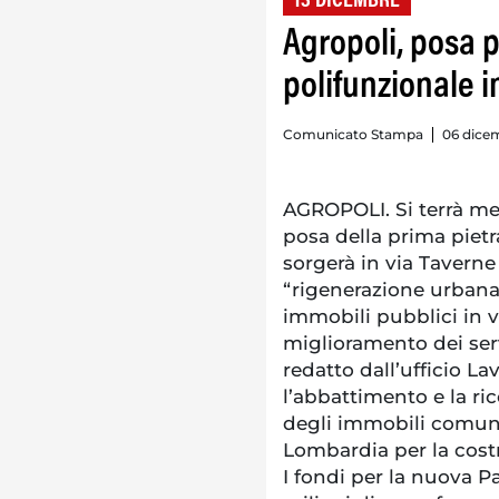
13 DICEMBRE
Agropoli, posa p
polifunzionale i
Comunicato Stampa
06 dicem
AGROPOLI. Si terrà mer
posa della prima pietr
sorgerà in via Taverne
“rigenerazione urbana”
immobili pubblici in vi
miglioramento dei servi
redatto dall’ufficio La
l’abbattimento e la ri
degli immobili comuna
Lombardia per la costr
I fondi per la nuova Pa