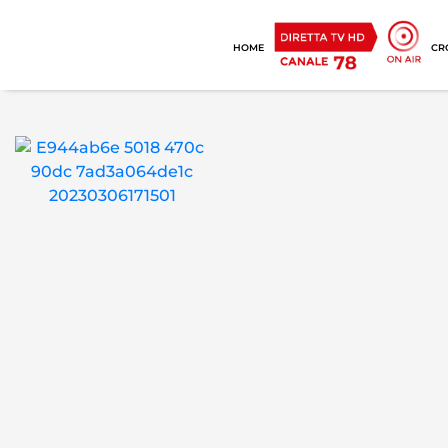
HOME
CR