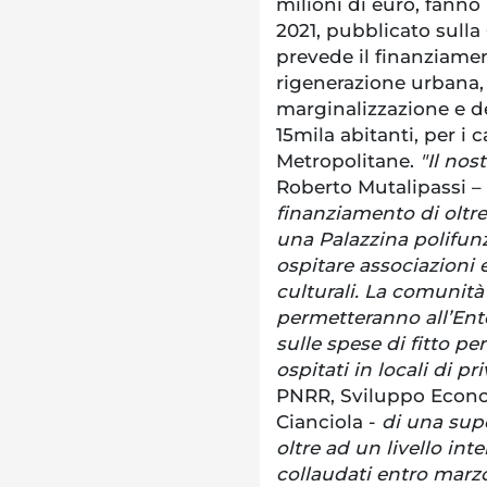
milioni di euro, fanno
2021, pubblicato sulla
prevede il finanziamen
rigenerazione urbana, 
marginalizzazione e d
15mila abitanti, per i 
Metropolitane.
"Il no
Roberto Mutalipassi –
finanziamento di oltre 
una Palazzina polifunz
ospitare associazioni e
culturali. La comunità
permetteranno all’Ent
sulle spese di fitto per 
ospitati in locali di pri
PNRR, Sviluppo Econom
Cianciola -
di una supe
oltre ad un livello int
collaudati entro marzo