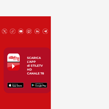
SCARICA
L’APP
di STILETV
HD
CANALE 78