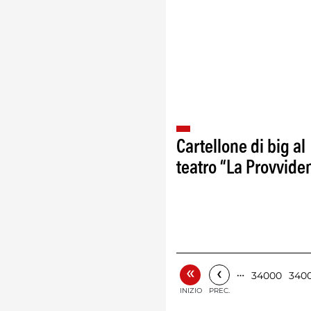
Cartellone di big al
teatro “La Provvide
«
‹
…
34000
3400
INIZIO
PREC.