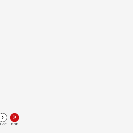
»
›
UCC.
FINE