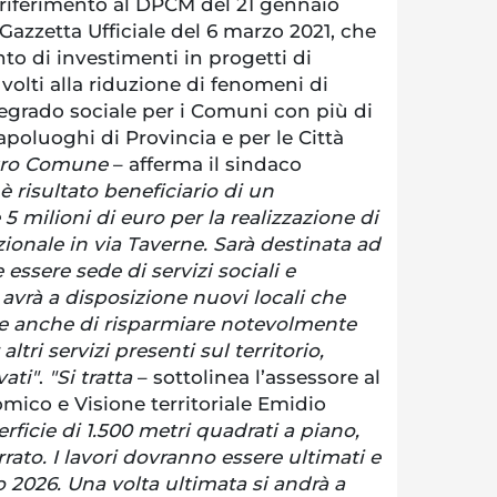
 riferimento al DPCM del 21 gennaio
 Gazzetta Ufficiale del 6 marzo 2021, che
to di investimenti in progetti di
volti alla riduzione di fenomeni di
egrado sociale per i Comuni con più di
capoluoghi di Provincia e per le Città
stro Comune
– afferma il sindaco
è risultato beneficiario di un
5 milioni di euro per la realizzazione di
ionale in via Taverne. Sarà destinata ad
 essere sede di servizi sociali e
 avrà a disposizione nuovi locali che
e anche di risparmiare notevolmente
altri servizi presenti sul territorio,
vati"
.
"Si tratta
– sottolinea l’assessore al
ico e Visione territoriale Emidio
rficie di 1.500 metri quadrati a piano,
errato. I lavori dovranno essere ultimati e
 2026. Una volta ultimata si andrà a