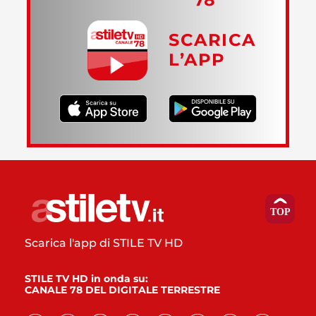
SCARICA
L’APP
Scarica l'app di STILE TV HD
STILE TV HD in onda su:
CANALE 78 DEL DIGITALE TERRESTRE