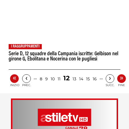
I RAGGRUPPAMENTI
Serie D, 12 squadre della Campania iscritte: Gelbison nel
girone G, Ebolitana e Nocerina con le pugliesi
«
»
‹
›
12
…
…
8
9
10
11
13
14
15
16
INIZIO
PREC.
SUCC.
FINE