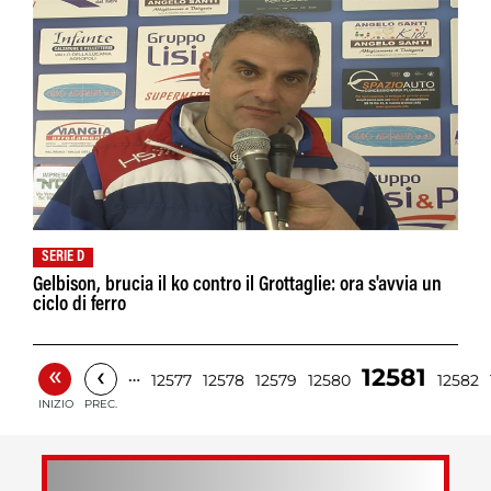
SERIE D
Gelbison, brucia il ko contro il Grottaglie: ora s'avvia un
ciclo di ferro
«
‹
12581
…
12577
12578
12579
12580
12582
INIZIO
PREC.