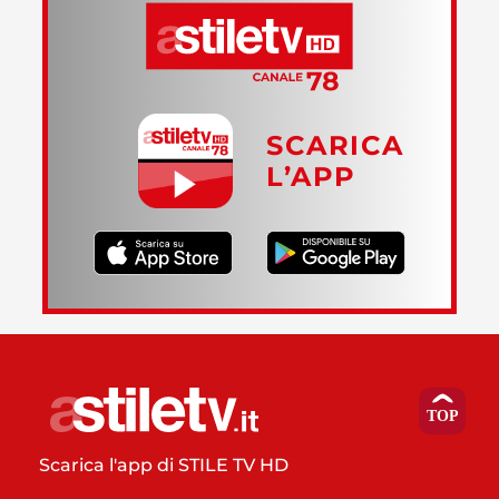
SCARICA
L’APP
Scarica l'app di STILE TV HD