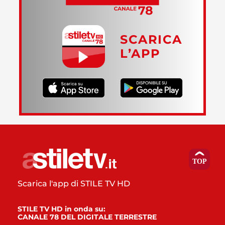
SCARICA
L’APP
Scarica l'app di STILE TV HD
STILE TV HD in onda su:
CANALE 78 DEL DIGITALE TERRESTRE