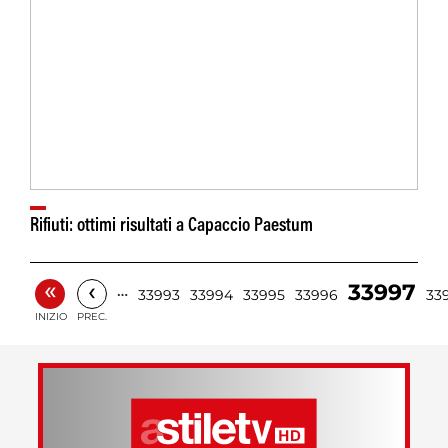
Rifiuti: ottimi risultati a Capaccio Paestum
«
‹
33997
…
33993
33994
33995
33996
33
INIZIO
PREC.