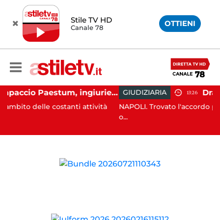
Stile TV HD
OTTIENI
Canale 78
Capaccio Paestum, ingiurie alla Polizia Municipale sui social: indagato un cittadino
GIUDIZIARIA
13:26
 costanti attività
NAPOLI. Trovato l'accordo per il risarcime
o...