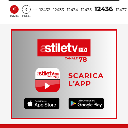
«
‹
12436
…
12432
12433
12434
12435
12437
INIZIO
PREC.
SCARICA
L’APP