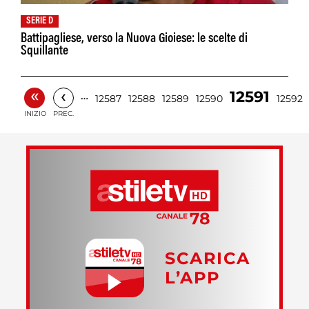
SERIE D
Battipagliese, verso la Nuova Gioiese: le scelte di
Squillante
«
‹
12591
…
12587
12588
12589
12590
12592
INIZIO
PREC.
SCARICA
L’APP