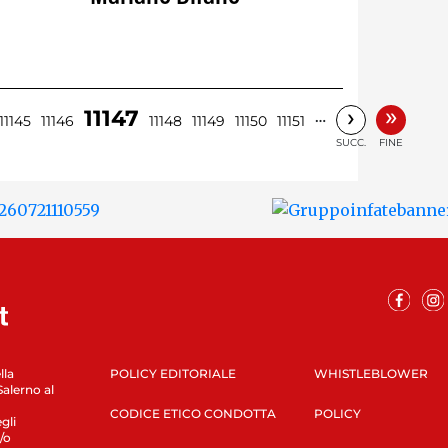
»
›
11147
…
11145
11146
11148
11149
11150
11151
SUCC.
FINE
lla
POLICY EDITORIALE
WHISTLEBLOWER
Salerno al
CODICE ETICO CONDOTTA
POLICY
gli
/o