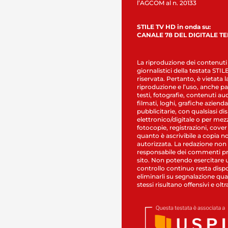
l’AGCOM al n. 20133
STILE TV HD in onda su:
CANALE 78 DEL DIGITALE T
La riproduzione dei contenuti
giornalistici della testata STI
riservata. Pertanto, è vietata l
riproduzione e l’uso, anche par
testi, fotografie, contenuti au
filmati, loghi, grafiche aziendal
pubblicitarie, con qualsiasi di
elettronico/digitale o per mez
fotocopie, registrazioni, cover
quanto è ascrivibile a copia n
autorizzata. La redazione non
responsabile dei commenti pr
sito. Non potendo esercitare 
controllo continuo resta dispo
eliminarli su segnalazione qual
stessi risultano offensivi e oltr