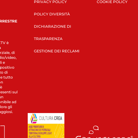
PRIVACY POLICY
COOKIE POLICY
POLICY DIVERSITÀ
ERRESTRE
DICHIARAZIONE DI
TRASPARENZA
LETV è
a
GESTIONE DEI RECLAMI
ziale, di
dio/video,
i e
spositivo
zo di
 e tutto
on
 è
esenti sul
un
nibile ad
ora gli
aggiosi.