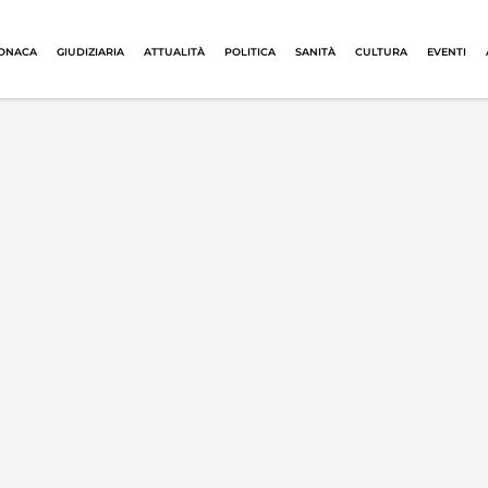
ONACA
GIUDIZIARIA
ATTUALITÀ
POLITICA
SANITÀ
CULTURA
EVENTI