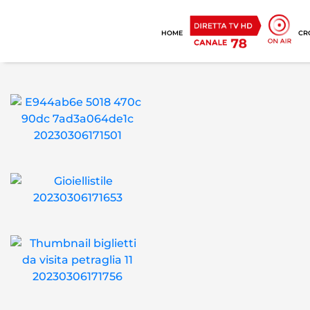
HOME
CR