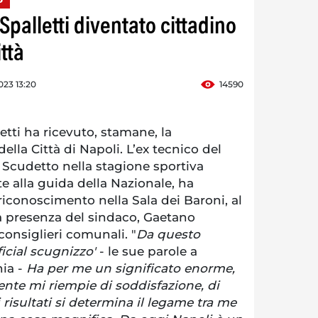
Spalletti diventato cittadino
ttà
023 13:20
14590
tti ha ricevuto, stamane, la
ella Città di Napoli. L’ex tecnico del
 Scudetto nella stagione sportiva
 alla guida della Nazionale, ha
riconoscimento nella Sala dei Baroni, al
a presenza del sindaco, Gaetano
consiglieri comunali. "
Da questo
icial scugnizzo'
- le sue parole a
nia -
Ha per me un significato enorme,
nte mi riempie di soddisfazione, di
e i risultati si determina il legame tra me