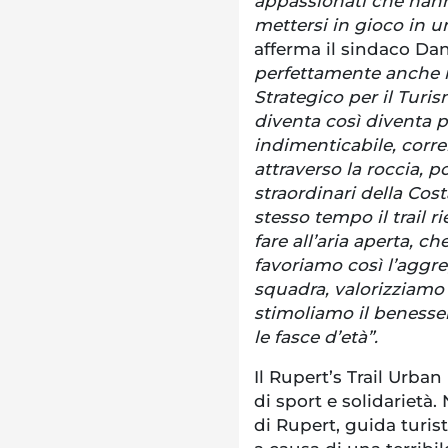
appassionati che hanno 
mettersi in gioco in u
afferma il sindaco Da
perfettamente anche n
Strategico per il Turis
diventa così diventa p
indimenticabile, corre
attraverso la roccia,
straordinari della Cost
stesso tempo il trail r
fare all’aria aperta, 
favoriamo così l’aggre
squadra, valorizziamo g
stimoliamo il benessere
le fasce d’età”.
Il Rupert’s Trail Urb
di sport e solidarietà.
di Rupert, guida turi