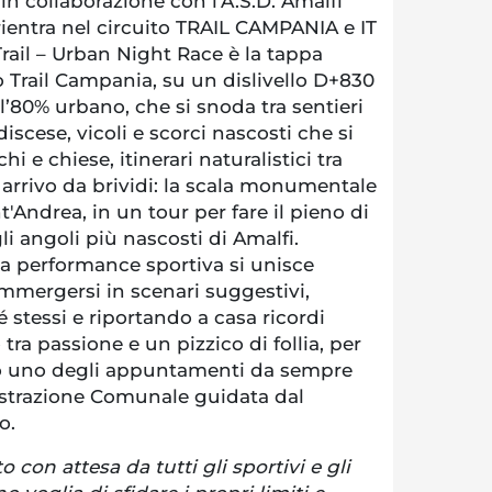
n collaborazione con l’A.S.D. Amalfi
ientra nel circuito TRAIL CAMPANIA e IT
Trail – Urban Night Race è la tappa
o Trail Campania, su un dislivello D+830
l’80% urbano, che si snoda tra sentieri
 discese, vicoli e scorci nascosti che si
i e chiese, itinerari naturalistici tra
arrivo da brividi: la scala monumentale
t'Andrea, in un tour per fare il pieno di
li angoli più nascosti di Amalfi.
la performance sportiva si unisce
mmergersi in scenari suggestivi,
 stessi e riportando a casa ricordi
o tra passione e un pizzico di follia, per
to uno degli appuntamenti da sempre
strazione Comunale guidata dal
o.
con attesa da tutti gli sportivi e gli