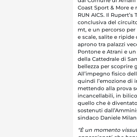
dal Comune di Amalfi i
Coast Sport & More e r
RUN AICS. Il Rupert’s 
conclusiva del circuit
mt, e un percorso per 
e scale, salite e ripide
aprono tra palazzi vecch
Pontone e Atrani e un 
della Cattedrale di San
bellezza per scoprire g
All’impegno fisico del
quindi l’emozione di i
mettendo alla prova sé
incancellabili, in bilic
quello che è diventa
sostenuti dall’Ammini
sindaco Daniele Milan
“È un momento vissuto 