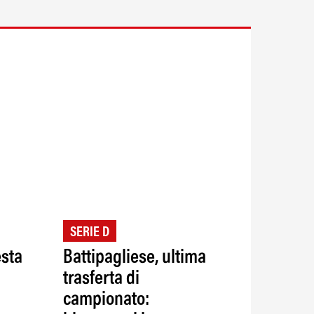
SERIE D
esta
Battipagliese, ultima
trasferta di
campionato: