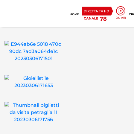
HOME
CR