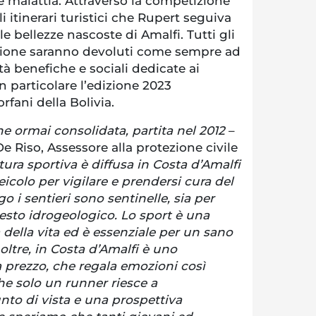
le malattia. Attraverso la competizione
i itinerari turistici che Rupert seguiva
 le bellezze nascoste di Amalfi. Tutti gli
izione saranno devoluti come sempre ad
tà benefiche e sociali dedicate ai
in particolare l’edizione 2023
rfani della Bolivia.
one ormai consolidata, partita nel 2012
–
e Riso, Assessore alla protezione civile
tura sportiva è diffusa in Costa d’Amalfi
icolo per vigilare e prendersi cura del
go i sentieri sono sentinelle, sia per
sesto idrogeologico. Lo sport è una
 della vita ed è essenziale per un sano
inoltre, in Costa d’Amalfi è uno
 prezzo, che regala emozioni così
he solo un runner riesce a
nto di vista e una prospettiva