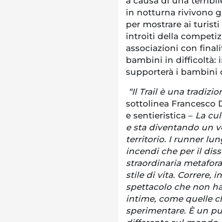
a causa di una terribi
in notturna rivivono gl
per mostrare ai turisti
introiti della compet
associazioni con finali
bambini in difficoltà: 
supporterà i bambini o
“Il Trail è una tradizi
sottolinea Francesco D
e sentieristica –
La cul
e sta diventando un ve
territorio. I runner lun
incendi che per il dis
straordinaria metafora
stile di vita. Correre, 
spettacolo che non ha
intime, come quelle c
sperimentare. È un pu