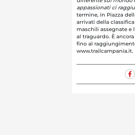
differente sul mondo 
appassionati ci raggi
termine, in Piazza del
arrivati della classific
maschili assegnate e 
al traguardo. È ancora 
fino al raggiungimento
www.trailcampania.it.