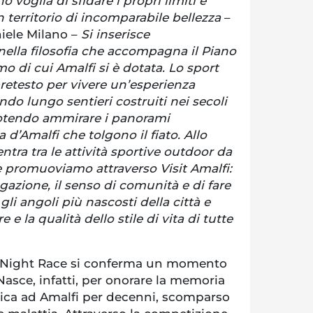
voglia di sfidare i propri limiti e
n territorio di incomparabile bellezza
–
niele Milano –
Si inserisce
ella filosofia che accompagna il Piano
mo di cui Amalfi si è dotata. Lo sport
retesto per vivere un’esperienza
ndo lungo sentieri costruiti nei secoli
 potendo ammirare i panorami
a d’Amalfi che tolgono il fiato. Allo
ientra tra le attività sportive outdoor da
che promuoviamo attraverso Visit Amalfi:
gazione, il senso di comunità e di fare
li angoli più nascosti della città e
 e la qualità dello stile di vita di tutte
an Night Race si conferma un momento
 Nasce, infatti, per onorare la memoria
stica ad Amalfi per decenni, scomparso