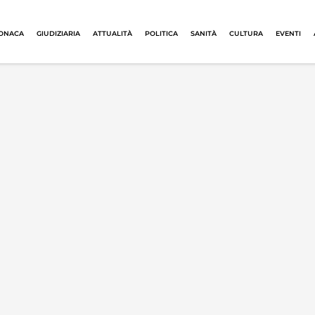
ONACA
GIUDIZIARIA
ATTUALITÀ
POLITICA
SANITÀ
CULTURA
EVENTI