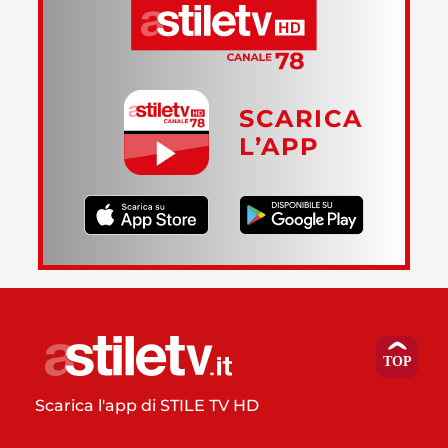
SCARICA
L’APP
Scarica l'app di STILE TV HD