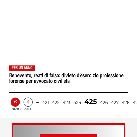
PER UN ANNO
Benevento, reati di falso: divieto d’esercizio professione
forense per avvocato civilista
«
‹
425
…
421
422
423
424
426
427
428
4
INIZIO
PREC.