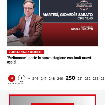
CONDUCE NICOLA NICOLETTI
'Parliamone': parte la nuova stagione con tanti nuovi
ospiti
«
‹
250
…
246
247
248
249
251
252
253
25
INIZIO
PREC.