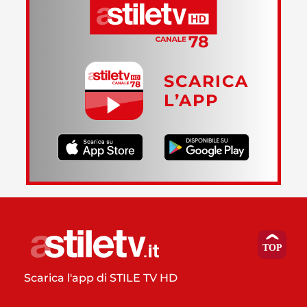
SCARICA
L’APP
Scarica l'app di STILE TV HD