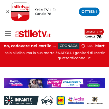
Stile TV HD
OTTIENI
Canale 78
Salerno, cadavere nel cortile di un palazzo: indaga la Polizia
CRONACA
13:05
ma la sua morte è
NAPOLI. I genitori di Martina Carbonaro, la
quattordicenne uc...