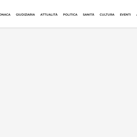
ONACA
GIUDIZIARIA
ATTUALITÀ
POLITICA
SANITÀ
CULTURA
EVENTI