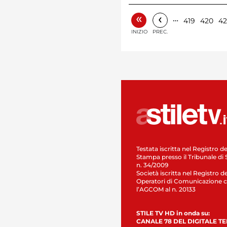
«
‹
…
419
420
42
INIZIO
PREC.
Testata iscritta nel Registro de
Stampa presso il Tribunale di 
n. 34/2009
Società iscritta nel Registro de
Operatori di Comunicazione c
l’AGCOM al n. 20133
STILE TV HD in onda su:
CANALE 78 DEL DIGITALE T