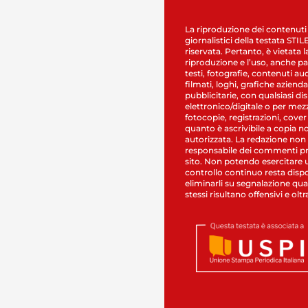
La riproduzione dei contenuti
giornalistici della testata STI
riservata. Pertanto, è vietata l
riproduzione e l’uso, anche par
testi, fotografie, contenuti au
filmati, loghi, grafiche aziendal
pubblicitarie, con qualsiasi di
elettronico/digitale o per mez
fotocopie, registrazioni, cover
quanto è ascrivibile a copia n
autorizzata. La redazione non
responsabile dei commenti pr
sito. Non potendo esercitare 
controllo continuo resta dispo
eliminarli su segnalazione qual
stessi risultano offensivi e oltr