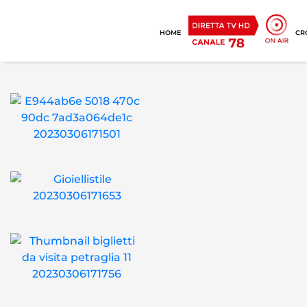
HOME
CR