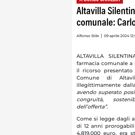
Altavilla Silent
comunale: Carlo
Alfonso Stile
09 aprile 2024 12
ALTAVILLA SILENTIN
farmacia comunale a Bo
il ricorso presentat
Comune di Altavi
illegittimamente dall
avendo superato posit
congruità, sostenib
dell’offerta”.
Come si legge dagli att
di 12 anni prorogabil
4.819.000 euro, era st