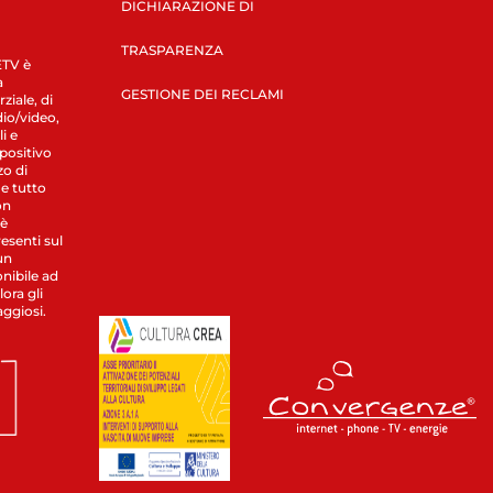
DICHIARAZIONE DI
TRASPARENZA
LETV è
a
GESTIONE DEI RECLAMI
ziale, di
dio/video,
i e
spositivo
zo di
 e tutto
on
 è
esenti sul
un
nibile ad
ora gli
aggiosi.