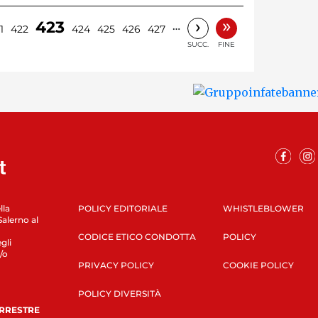
»
›
423
…
1
422
424
425
426
427
SUCC.
FINE
lla
POLICY EDITORIALE
WHISTLEBLOWER
Salerno al
CODICE ETICO CONDOTTA
POLICY
gli
/o
PRIVACY POLICY
COOKIE POLICY
POLICY DIVERSITÀ
ERRESTRE