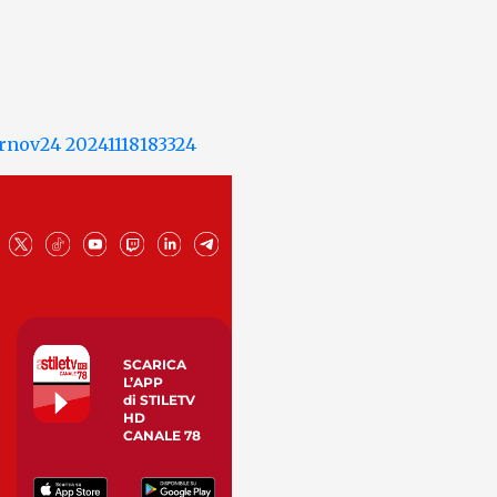
SCARICA
L’APP
di STILETV
HD
CANALE 78