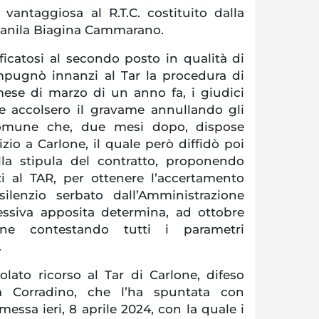
antaggiosa al R.T.C. costituito dalla
Danila Biagina Cammarano.
sificatosi al secondo posto in qualità di
impugnò innanzi al Tar la procedura di
mese di marzo di un anno fa, i giudici
e accolsero il gravame annullando gli
 Comune che, due mesi dopo, dispose
izio a Carlone, il quale però diffidò poi
lla stipula del contratto, proponendo
i al TAR, per ottenere l’accertamento
l silenzio serbato dall’Amministrazione
essiva apposita determina, ad ottobre
ne contestando tutti i parametri
.
olato ricorso al Tar di Carlone, difeso
a Corradino, che l’ha spuntata con
essa ieri, 8 aprile 2024, con la quale i