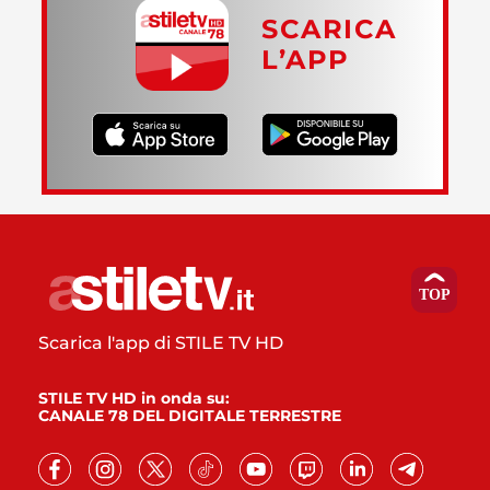
SCARICA
L’APP
Scarica l'app di STILE TV HD
STILE TV HD in onda su:
CANALE 78 DEL DIGITALE TERRESTRE