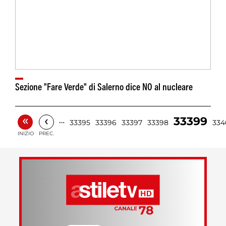
Sezione "Fare Verde" di Salerno dice NO al nucleare
«
‹
33399
…
33395
33396
33397
33398
334
INIZIO
PREC.