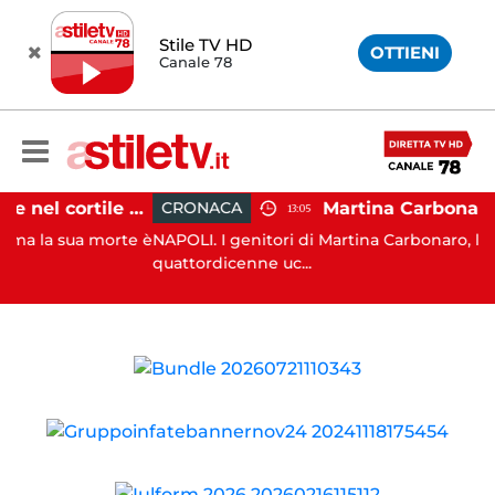
Stile TV HD
OTTIENI
Canale 78
Salerno, cadavere nel cortile di un palazzo: indaga la Polizia
CRONACA
13:05
a sua morte è
NAPOLI. I genitori di Martina Carbonaro, la
quattordicenne uc...