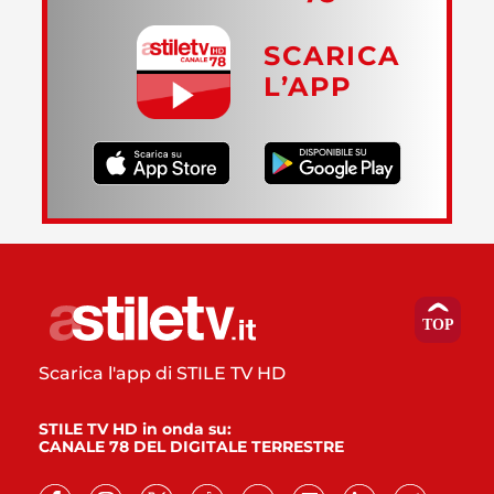
SCARICA
L’APP
Scarica l'app di STILE TV HD
STILE TV HD in onda su:
CANALE 78 DEL DIGITALE TERRESTRE