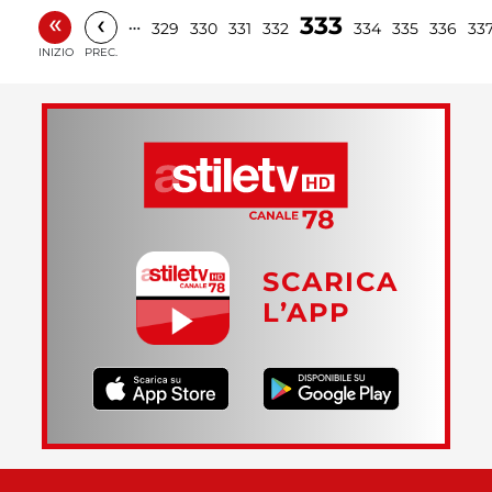
«
‹
333
…
329
330
331
332
334
335
336
33
INIZIO
PREC.
SCARICA
L’APP