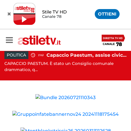
Stile TV HD
OTTIENI
Canale 78
Castellabate, incidente in moto: 27enne in ospedale
Capaccio Paestum, assise civica drammatica: Paolino senza maggioranza, Comune a rischio scioglimento
POLITICA
19:43
a
CAPACCIO PAESTUM. È stato un Consiglio comunale
AG
drammatico, q...
(SA