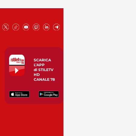
SCARICA
L’APP
di STILETV
HD
CANALE 78