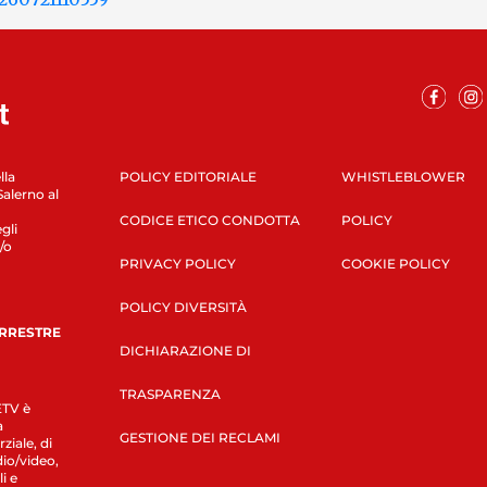
lla
POLICY EDITORIALE
WHISTLEBLOWER
Salerno al
CODICE ETICO CONDOTTA
POLICY
gli
/o
PRIVACY POLICY
COOKIE POLICY
POLICY DIVERSITÀ
ERRESTRE
DICHIARAZIONE DI
TRASPARENZA
LETV è
a
GESTIONE DEI RECLAMI
ziale, di
dio/video,
i e