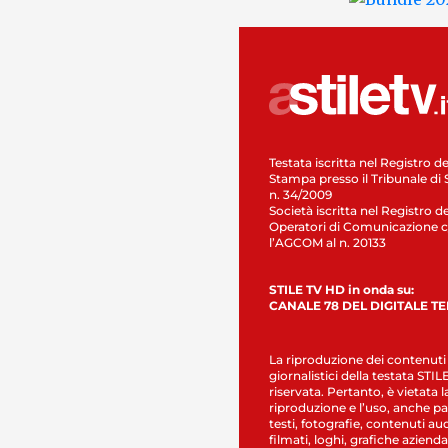
Testata iscritta nel Registro de
Stampa presso il Tribunale di 
n. 34/2009
Società iscritta nel Registro de
Operatori di Comunicazione c
l’AGCOM al n. 20133
STILE TV HD in onda su:
CANALE 78 DEL DIGITALE T
La riproduzione dei contenuti
giornalistici della testata STI
riservata. Pertanto, è vietata l
riproduzione e l’uso, anche par
testi, fotografie, contenuti au
filmati, loghi, grafiche aziendal