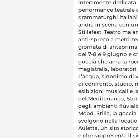
interamente dedicata a
performance teatrale d
drammaturghi italiani,
andrà in scena con uno
Stillafest. Teatro ma 
anti-spreco a metri ze
giornata di anteprima p
del 7-8 e 9 giugno e 
goccia che ama la rocc
magistralis, laborator
L’acqua, sinonimo di 
di confronto, studio,
esibizioni musicali e l
del Mediterraneo, Stor
degli ambienti fluviali
Mood. Stilla, la goccia
svolgono nella locatio
Auletta, un sito stori
e che rappresenta il s