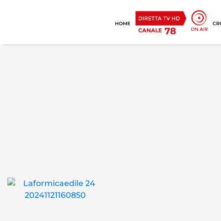
HOME
CR