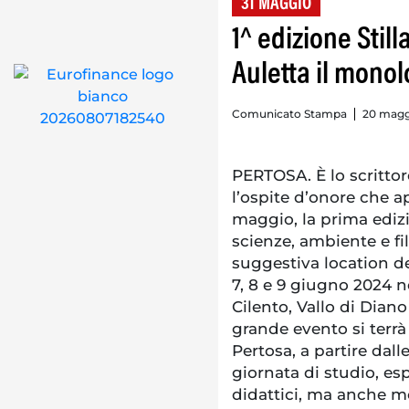
31 MAGGIO
1^ edizione Still
Auletta il mono
Comunicato Stampa
20 magg
PERTOSA. È lo scritto
l’ospite d’onore che ap
maggio, la prima edizio
scienze, ambiente e fil
suggestiva location de
7, 8 e 9 giugno 2024 n
Cilento, Vallo di Dian
grande evento si terrà
Pertosa, a partire dall
giornata di studio, esp
didattici, ma anche m