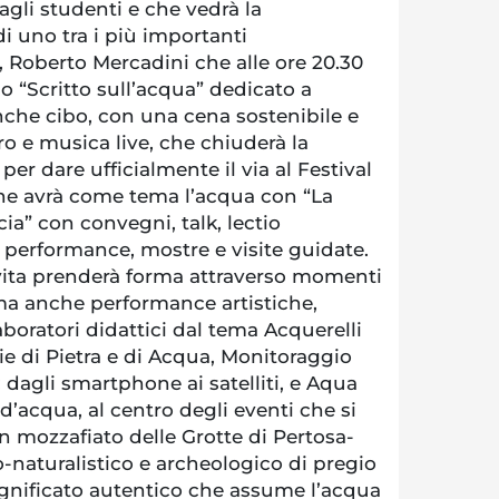
gli studenti e che vedrà la
i uno tra i più importanti
 Roberto Mercadini che alle ore 20.30
 “Scritto sull’acqua” dedicato a
anche cibo, con una cena sostenibile e
ro e musica live, che chiuderà la
er dare ufficialmente il via al Festival
che avrà come tema l’acqua con “La
ia” con convegni, talk, lectio
i, performance, mostre e visite guidate.
vita prenderà forma attraverso momenti
 ma anche performance artistiche,
aboratori didattici dal tema Acquerelli
ie di Pietra e di Acqua, Monitoraggio
: dagli smartphone ai satelliti, e Aqua
 d’acqua, al centro degli eventi che si
n mozzafiato delle Grotte di Pertosa-
co-naturalistico e archeologico di pregio
ignificato autentico che assume l’acqua