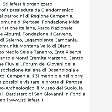
. Stillafest è organizzato
profit presieduta da Giandomenico
ei patrocini di Regione Campania,
 Comune di Pertosa, Fondazione Mida,
ristiche Italiane, Parco Nazionale
 e Alburni, Fondazione Il Cervene,
i di Salerno, Legambiente Campania,
Comunità Montana Vallo di Diano,
o Medio Sele e Tanagro, Ente Riserve
nagro e Monti Eremita Marzano, Centro
ne Fluviali, Forum dei Giovani della
ociazione Italiana di Oceanologia e
oi Campania. Il 31 maggio e nei giorni
rà possibile visitare le grotte di Pertosa
eo-Archeologico, il Museo del Suolo, la
e il Battistero di San Giovanni in Fonti a
agli www.stillafest.it.