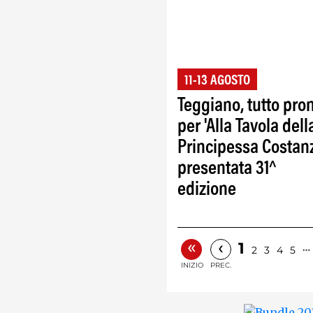
11-13 AGOSTO
Teggiano, tutto pro
per 'Alla Tavola dell
Principessa Costanz
presentata 31^
edizione
«
‹
1
…
2
3
4
5
INIZIO
PREC.