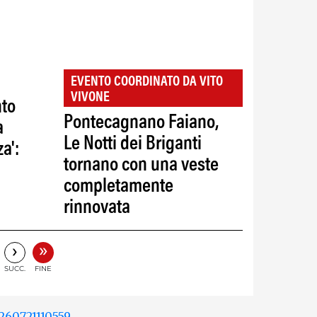
EVENTO COORDINATO DA VITO
VIVONE
nto
Pontecagnano Faiano,
a
Le Notti dei Briganti
a':
tornano con una veste
completamente
rinnovata
»
›
SUCC.
FINE