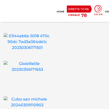
HOME
CR