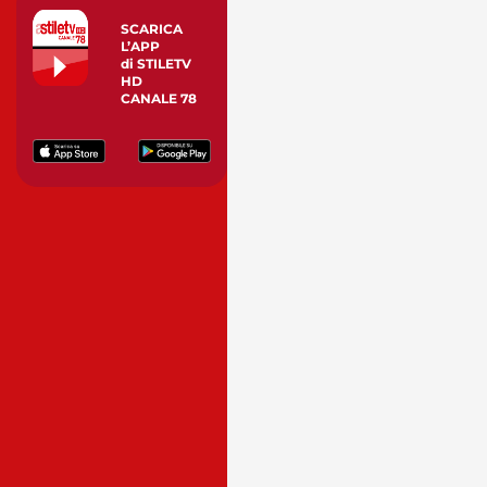
SCARICA
L’APP
di STILETV
HD
CANALE 78