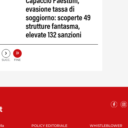
Capaccio Paestum,
evasione tassa di
soggiorno: scoperte 49
strutture fantasma,
elevate 132 sanzioni
»
›
SUCC.
FINE
lla
POLICY EDITORIALE
WHISTLEBLOWER