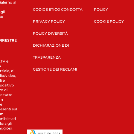
Salerno al
CODICE ETICO CONDOTTA
POLICY
gli
/o
PRIVACY POLICY
COOKIE POLICY
POLICY DIVERSITÀ
ERRESTRE
DICHIARAZIONE DI
TRASPARENZA
LETV è
a
GESTIONE DEI RECLAMI
ziale, di
dio/video,
i e
spositivo
zo di
 e tutto
on
 è
esenti sul
un
nibile ad
ora gli
aggiosi.