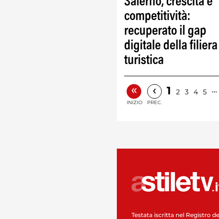
Salerno, crescita e
competitività:
recuperato il gap
digitale della filiera
turistica
«
‹
1
…
2
3
4
5
INIZIO
PREC.
Testata iscritta nel Registro de