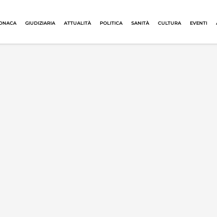
ONACA
GIUDIZIARIA
ATTUALITÀ
POLITICA
SANITÀ
CULTURA
EVENTI