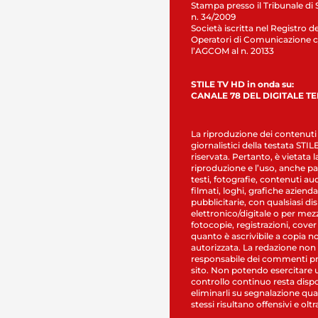
Stampa presso il Tribunale di 
n. 34/2009
Società iscritta nel Registro de
Operatori di Comunicazione c
l’AGCOM al n. 20133
STILE TV HD in onda su:
CANALE 78 DEL DIGITALE T
La riproduzione dei contenuti
giornalistici della testata STI
riservata. Pertanto, è vietata l
riproduzione e l’uso, anche par
testi, fotografie, contenuti au
filmati, loghi, grafiche aziendal
pubblicitarie, con qualsiasi di
elettronico/digitale o per mez
fotocopie, registrazioni, cover
quanto è ascrivibile a copia n
autorizzata. La redazione non
responsabile dei commenti pr
sito. Non potendo esercitare 
controllo continuo resta dispo
eliminarli su segnalazione qual
stessi risultano offensivi e oltr