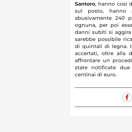
Santoro
, hanno così d
sul posto, hanno a
abusivamente 240 pi
ognuna, per poi ess
danni subiti si aggira
sarebbe possibile ri
di quintali di legna. I
accertati, oltre alla 
affrontare un proced
state notificate due
centinai di euro.