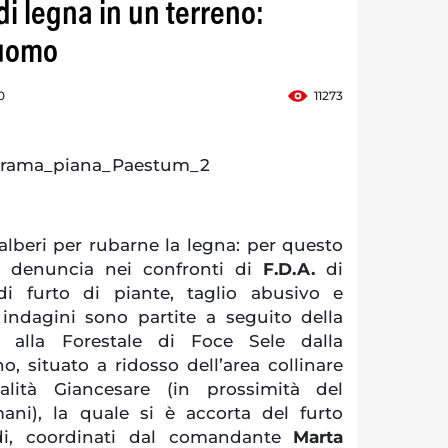
di legna in un terreno:
 uomo
0
11273
alberi per rubarne la legna: per questo
la denuncia nei confronti di
F.D.A.
di
di furto di piante, taglio abusivo e
ndagini sono partite a seguito della
 alla Forestale di Foce Sele dalla
no, situato a ridosso dell’area collinare
alità Giancesare (in prossimità del
ani), la quale si è accorta del furto
rdi, coordinati dal comandante
Marta