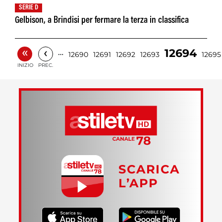
SERIE D
Gelbison, a Brindisi per fermare la terza in classifica
«
‹
12694
…
12690
12691
12692
12693
12695
INIZIO
PREC.
SCARICA
L’APP