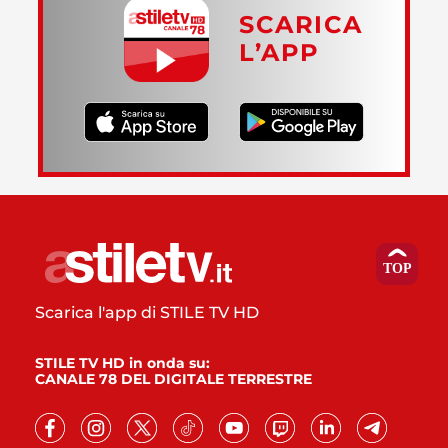
SCARICA
L’APP
Scarica l'app di STILE TV HD
STILE TV HD in onda su:
CANALE 78 DEL DIGITALE TERRESTRE