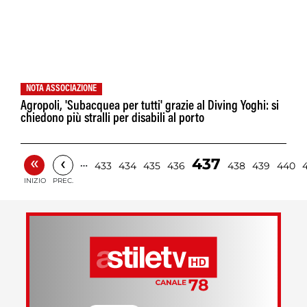
NOTA ASSOCIAZIONE
Agropoli, 'Subacquea per tutti' grazie al Diving Yoghi: si
chiedono più stralli per disabili al porto
«
‹
437
…
433
434
435
436
438
439
440
INIZIO
PREC.