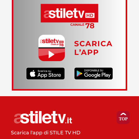
SCARICA
L’APP
Scarica l'app di STILE TV HD