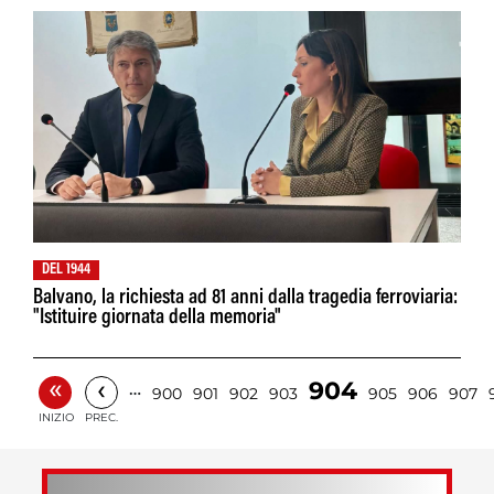
DEL 1944
Balvano, la richiesta ad 81 anni dalla tragedia ferroviaria:
"Istituire giornata della memoria"
«
‹
904
…
900
901
902
903
905
906
907
INIZIO
PREC.