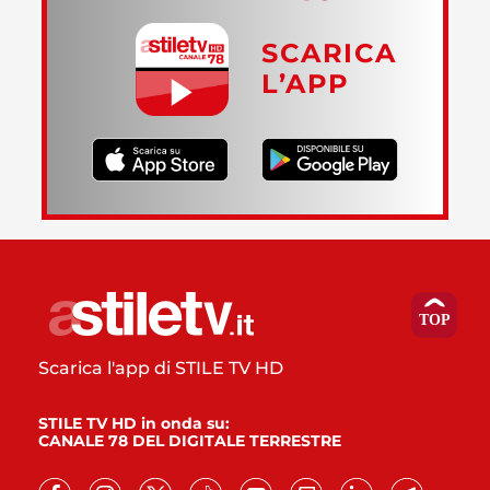
SCARICA
L’APP
Scarica l'app di STILE TV HD
STILE TV HD in onda su:
CANALE 78 DEL DIGITALE TERRESTRE