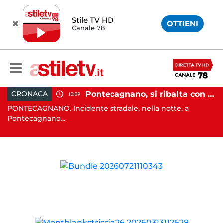
Stile TV HD
OTTIENI
Canale 78
raffollato nel centro storico: maxi sanzione e trasferimento ospiti
Pontecagnano, si ribalta con l'auto alla rotatoria: giovane ferito
CRONACA
10:09
PONTECAGNANO. Incidente stradale, nella notte, a
C
Pontecagnano...
Ca