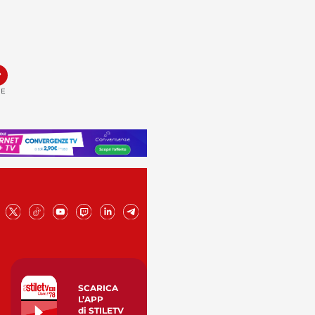
»
NE
SCARICA
L’APP
di STILETV