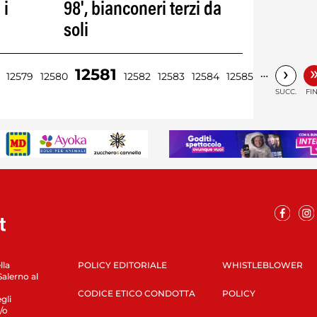
 i
98', bianconeri terzi da
soli
›
12581
…
12579
12580
12582
12583
12584
12585
SUCC.
FI
lla
POLICY EDITORIALE
WHISTLEBLOWER
Salerno al
CODICE ETICO CONDOTTA
POLICY
gli
/o