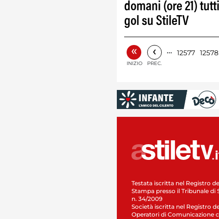
domani (ore 21) tutti
gol su StileTV
«
‹
…
12577
12578
INIZIO
PREC.
Testata iscritta nel Registro de
Stampa presso il Tribunale di 
n. 34/2009
Società iscritta nel Registro de
Operatori di Comunicazione c