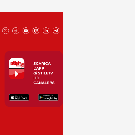
SCARICA
L’APP
di STILETV
HD
CANALE 78