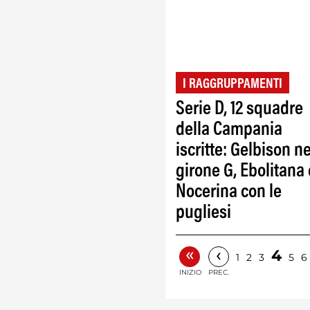
I RAGGRUPPAMENTI
Serie D, 12 squadre
della Campania
iscritte: Gelbison ne
girone G, Ebolitana 
Nocerina con le
pugliesi
«
‹
4
1
2
3
5
6
INIZIO
PREC.