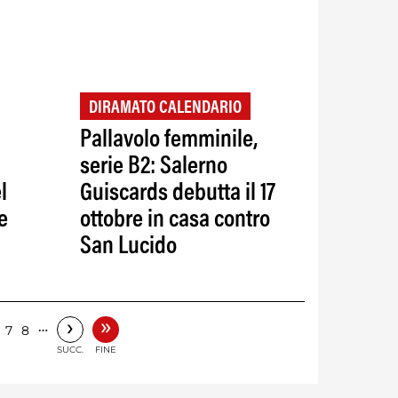
DIRAMATO CALENDARIO
Pallavolo femminile,
serie B2: Salerno
l
Guiscards debutta il 17
e
ottobre in casa contro
San Lucido
»
›
…
7
8
SUCC.
FINE