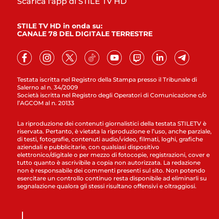
Scarica l'app di STILE TV HD
STILE TV HD in onda su:
CANALE 78 DEL DIGITALE TERRESTRE
Testata iscritta nel Registro della Stampa presso il Tribunale di
Salerno al n. 34/2009
Società iscritta nel Registro degli Operatori di Comunicazione c/o
l’AGCOM al n. 20133
La riproduzione dei contenuti giornalistici della testata STILETV è
riservata. Pertanto, è vietata la riproduzione e l’uso, anche parziale,
di testi, fotografie, contenuti audio/video, filmati, loghi, grafiche
aziendali e pubblicitarie, con qualsiasi dispositivo
elettronico/digitale o per mezzo di fotocopie, registrazioni, cover e
tutto quanto è ascrivibile a copia non autorizzata. La redazione
non è responsabile dei commenti presenti sul sito. Non potendo
esercitare un controllo continuo resta disponibile ad eliminarli su
segnalazione qualora gli stessi risultano offensivi e oltraggiosi.