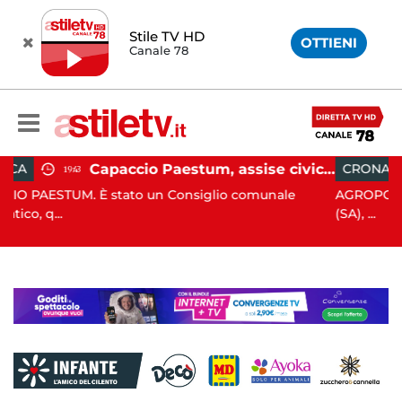
Stile TV HD
OTTIENI
Canale 78
Capaccio Paestum, assise civica drammatica: Paolino senza maggioranza, Comune a rischio scioglimento
CRONACA
11:33
un Consiglio comunale
AGROPOLI. Nella notte del 6 agos
(SA), ...