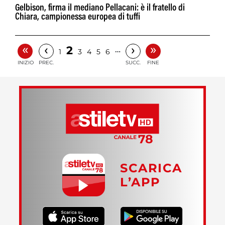
Gelbison, firma il mediano Pellacani: è il fratello di
Chiara, campionessa europea di tuffi
«
»
‹
›
2
…
1
3
4
5
6
INIZIO
PREC.
SUCC.
FINE
SCARICA
L’APP