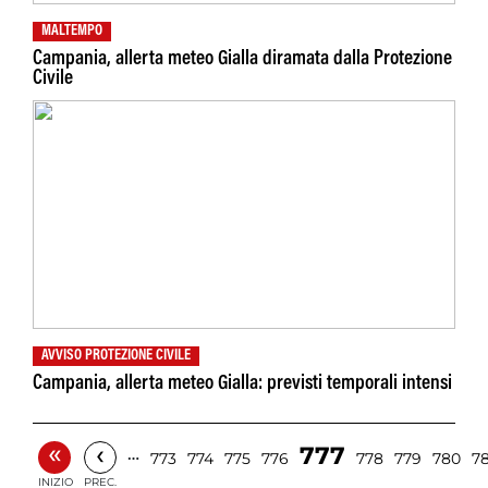
MALTEMPO
Campania, allerta meteo Gialla diramata dalla Protezione
Civile
AVVISO PROTEZIONE CIVILE
Campania, allerta meteo Gialla: previsti temporali intensi
«
‹
777
…
773
774
775
776
778
779
780
78
INIZIO
PREC.