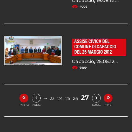
Capaccio, 19.06.12 ...
7006
ASSISE CIVICA DEL
COMUNE DI CAPACCIO
DEL 25 MAGGIO 2012
Capaccio, 25.05.12...
6999
«
»
‹
›
27
…
23
24
25
26
INIZIO
PREC.
SUCC.
FINE