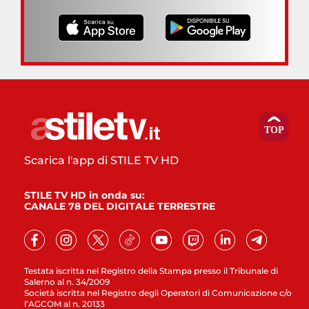
Scarica l'app di STILE TV HD
STILE TV HD in onda su:
CANALE 78 DEL DIGITALE TERRESTRE
Testata iscritta nel Registro della Stampa presso il Tribunale di
Salerno al n. 34/2009
Società iscritta nel Registro degli Operatori di Comunicazione c/o
l’AGCOM al n. 20133