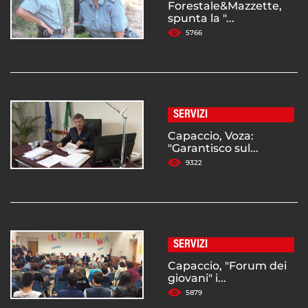
Forestale&Mazzette,
spunta la "...
5766
SERVIZI
Capaccio, Voza:
"Garantisco sul...
9322
SERVIZI
Capaccio, "Forum dei
giovani" i...
5879