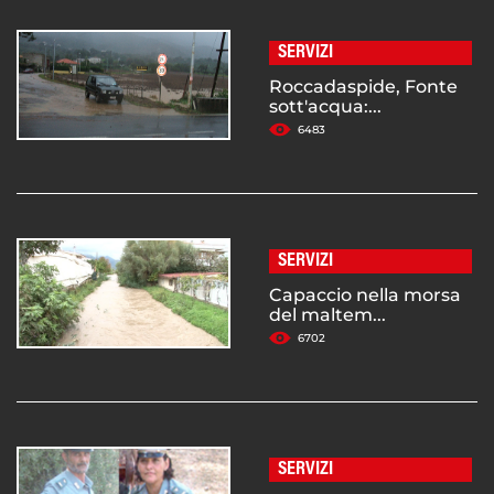
SERVIZI
Roccadaspide, Fonte
sott'acqua:...
6483
SERVIZI
Capaccio nella morsa
del maltem...
6702
SERVIZI