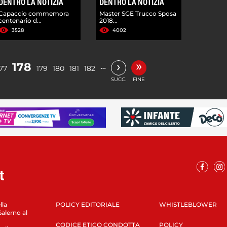
DENTRO LA NOTIZIA
DENTRO LA NOTIZIA
Capaccio commemora
Master SGE Trucco Sposa
centenario d...
2018...
3528
4002
»
›
178
…
77
179
180
181
182
SUCC.
FINE
lla
POLICY EDITORIALE
WHISTLEBLOWER
Salerno al
CODICE ETICO CONDOTTA
POLICY