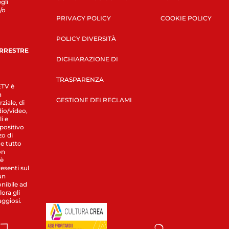
gli
/o
PRIVACY POLICY
COOKIE POLICY
POLICY DIVERSITÀ
ERRESTRE
DICHIARAZIONE DI
TRASPARENZA
LETV è
a
GESTIONE DEI RECLAMI
ziale, di
dio/video,
i e
spositivo
zo di
 e tutto
on
 è
esenti sul
un
nibile ad
ora gli
aggiosi.