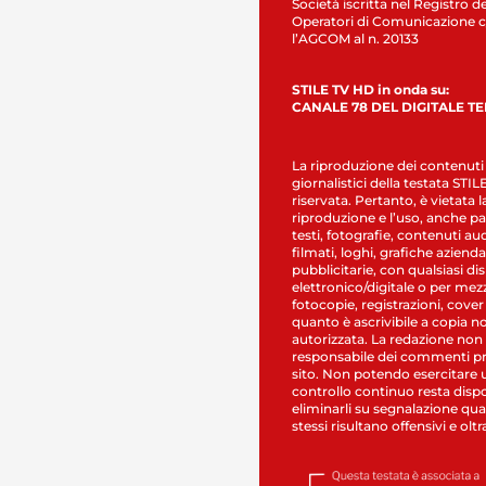
Società iscritta nel Registro de
Operatori di Comunicazione c
l’AGCOM al n. 20133
STILE TV HD in onda su:
CANALE 78 DEL DIGITALE T
La riproduzione dei contenuti
giornalistici della testata STI
riservata. Pertanto, è vietata l
riproduzione e l’uso, anche par
testi, fotografie, contenuti au
filmati, loghi, grafiche aziendal
pubblicitarie, con qualsiasi di
elettronico/digitale o per mez
fotocopie, registrazioni, cover
quanto è ascrivibile a copia n
autorizzata. La redazione non
responsabile dei commenti pr
sito. Non potendo esercitare 
controllo continuo resta dispo
eliminarli su segnalazione qual
stessi risultano offensivi e oltr