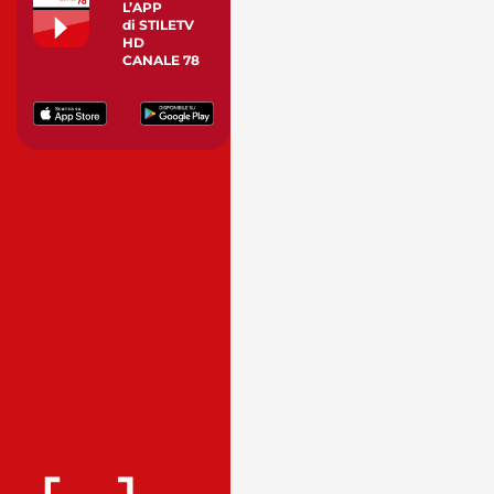
L’APP
di STILETV
HD
CANALE 78