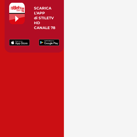
SCARICA
L’APP
di STILETV
HD
CANALE 78