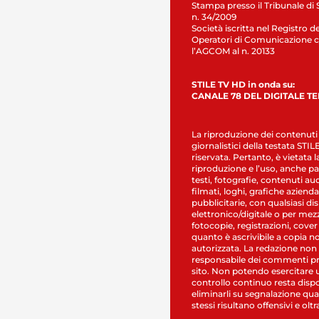
Stampa presso il Tribunale di 
n. 34/2009
Società iscritta nel Registro de
Operatori di Comunicazione c
l’AGCOM al n. 20133
STILE TV HD in onda su:
CANALE 78 DEL DIGITALE T
La riproduzione dei contenuti
giornalistici della testata STI
riservata. Pertanto, è vietata l
riproduzione e l’uso, anche par
testi, fotografie, contenuti au
filmati, loghi, grafiche aziendal
pubblicitarie, con qualsiasi di
elettronico/digitale o per mez
fotocopie, registrazioni, cover
quanto è ascrivibile a copia n
autorizzata. La redazione non
responsabile dei commenti pr
sito. Non potendo esercitare 
controllo continuo resta dispo
eliminarli su segnalazione qual
stessi risultano offensivi e oltr