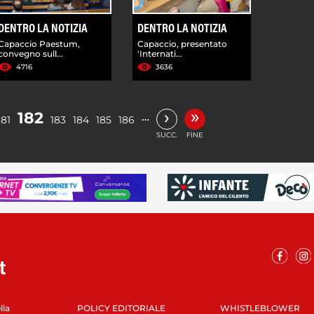
DENTRO LA NOTIZIA
DENTRO LA NOTIZIA
Capaccio Paestum,
Capaccio, presentato
convegno sull...
'Internati...
4716
3636
»
›
182
…
181
183
184
185
186
SUCC.
FINE
lla
POLICY EDITORIALE
WHISTLEBLOWER