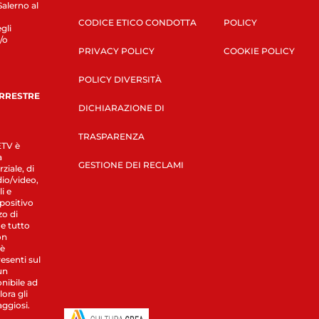
Salerno al
CODICE ETICO CONDOTTA
POLICY
gli
/o
PRIVACY POLICY
COOKIE POLICY
POLICY DIVERSITÀ
ERRESTRE
DICHIARAZIONE DI
TRASPARENZA
LETV è
a
GESTIONE DEI RECLAMI
ziale, di
dio/video,
i e
spositivo
zo di
 e tutto
on
 è
esenti sul
un
nibile ad
ora gli
aggiosi.