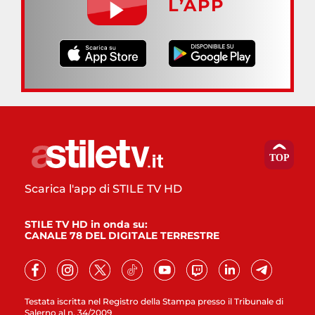
L’APP
Scarica l'app di STILE TV HD
STILE TV HD in onda su:
CANALE 78 DEL DIGITALE TERRESTRE
Testata iscritta nel Registro della Stampa presso il Tribunale di
Salerno al n. 34/2009