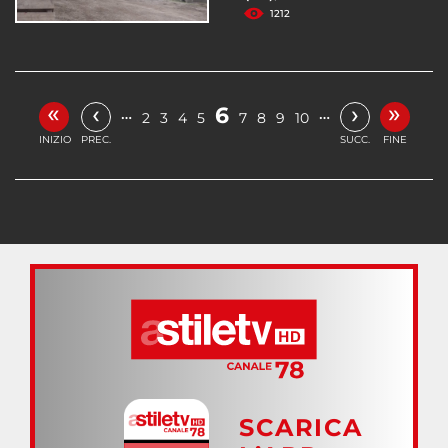
1212
«
»
‹
›
6
…
…
2
3
4
5
7
8
9
10
INIZIO
PREC.
SUCC.
FINE
SCARICA