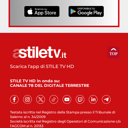
Scarica l'app di STILE TV HD
STILE TV HD in onda su:
CANALE 78 DEL DIGITALE TERRESTRE
Testata iscritta nel Registro della Stampa presso il Tribunale di
Salerno al n. 34/2009
Società iscritta nel Registro degli Operatori di Comunicazione c/o
l’AGCOM al n. 20133