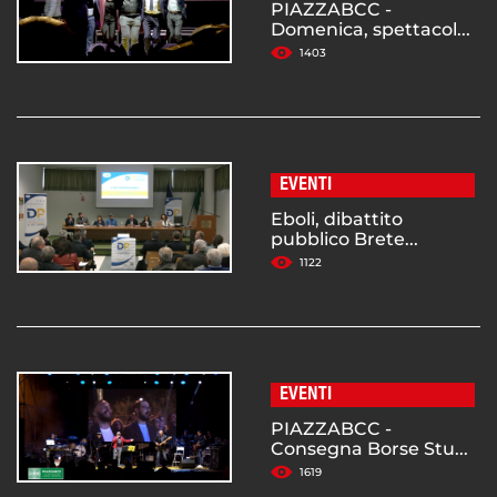
PIAZZABCC -
Domenica, spettacol...
1403
EVENTI
Eboli, dibattito
pubblico Brete...
1122
EVENTI
PIAZZABCC -
Consegna Borse Stu...
1619