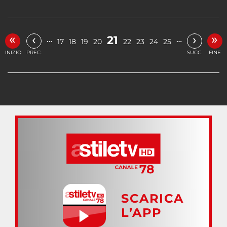
«
»
‹
›
21
…
…
17
18
19
20
22
23
24
25
INIZIO
PREC.
SUCC.
FINE
SCARICA
L’APP