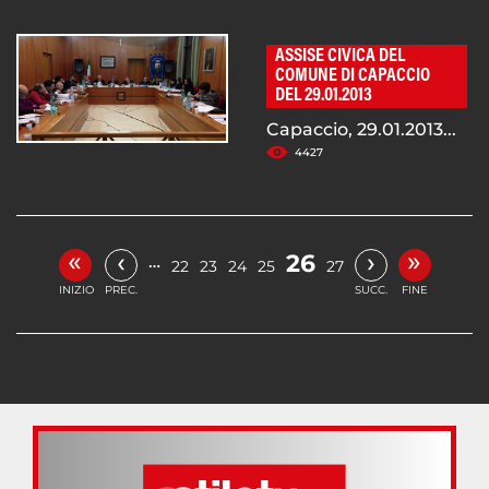
ASSISE CIVICA DEL
COMUNE DI CAPACCIO
DEL 29.01.2013
Capaccio, 29.01.2013...
4427
«
»
‹
›
26
…
22
23
24
25
27
INIZIO
PREC.
SUCC.
FINE