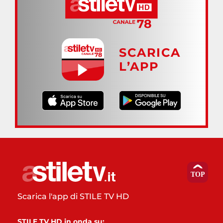
SCARICA
L’APP
Scarica l'app di STILE TV HD
STILE TV HD in onda su: