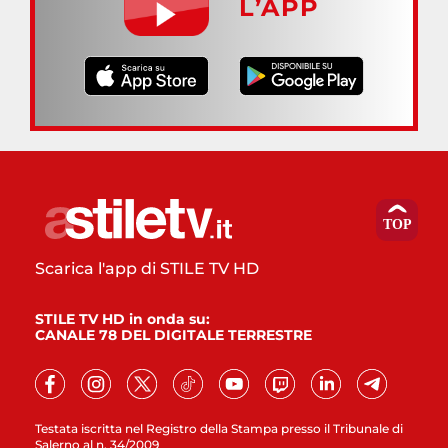
L’APP
Scarica l'app di STILE TV HD
STILE TV HD in onda su:
CANALE 78 DEL DIGITALE TERRESTRE
Testata iscritta nel Registro della Stampa presso il Tribunale di
Salerno al n. 34/2009