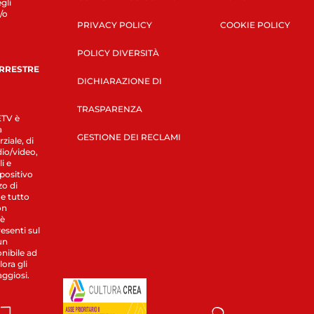
gli
/o
PRIVACY POLICY
COOKIE POLICY
POLICY DIVERSITÀ
ERRESTRE
DICHIARAZIONE DI
TRASPARENZA
LETV è
a
GESTIONE DEI RECLAMI
ziale, di
dio/video,
i e
spositivo
zo di
 e tutto
on
 è
esenti sul
un
nibile ad
ora gli
aggiosi.