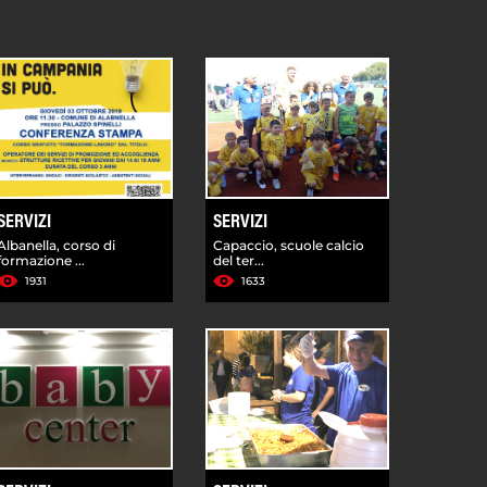
SERVIZI
SERVIZI
Albanella, corso di
Capaccio, scuole calcio
formazione ...
del ter...
1931
1633