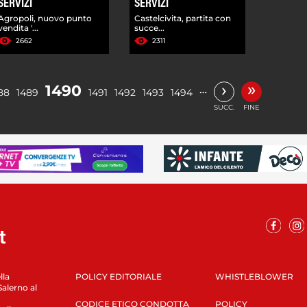
SERVIZI
SERVIZI
Agropoli, nuovo punto
Castelcivita, partita con
vendita '...
succe...
2662
2311
»
›
1490
…
88
1489
1491
1492
1493
1494
SUCC.
FINE
lla
POLICY EDITORIALE
WHISTLEBLOWER
Salerno al
CODICE ETICO CONDOTTA
POLICY