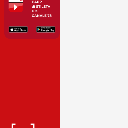
L’APP
di STILETV
HD
CANALE 78