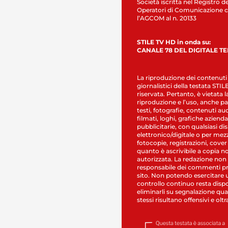
Società iscritta nel Registro de
Operatori di Comunicazione c
l’AGCOM al n. 20133
STILE TV HD in onda su:
CANALE 78 DEL DIGITALE T
La riproduzione dei contenuti
giornalistici della testata STI
riservata. Pertanto, è vietata l
riproduzione e l’uso, anche par
testi, fotografie, contenuti au
filmati, loghi, grafiche aziendal
pubblicitarie, con qualsiasi di
elettronico/digitale o per mez
fotocopie, registrazioni, cover
quanto è ascrivibile a copia n
autorizzata. La redazione non
responsabile dei commenti pr
sito. Non potendo esercitare 
controllo continuo resta dispo
eliminarli su segnalazione qual
stessi risultano offensivi e oltr