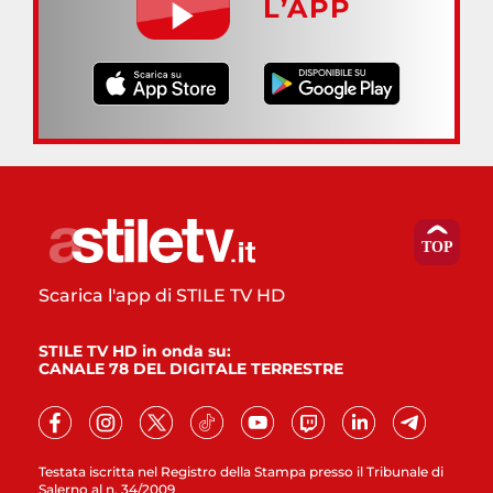
L’APP
Scarica l'app di STILE TV HD
STILE TV HD in onda su:
CANALE 78 DEL DIGITALE TERRESTRE
Testata iscritta nel Registro della Stampa presso il Tribunale di
Salerno al n. 34/2009