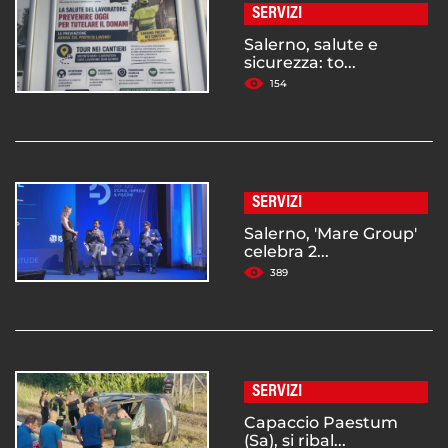
SERVIZI
Salerno, salute e
sicurezza: to...
154
SERVIZI
Salerno, 'Mare Group'
celebra 2...
389
SERVIZI
Capaccio Paestum
(Sa), si ribal...