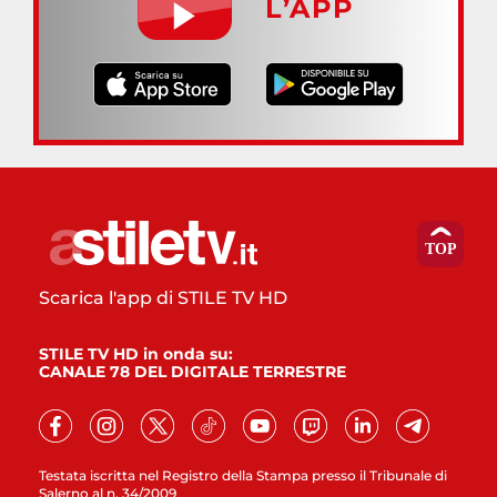
L’APP
Scarica l'app di STILE TV HD
STILE TV HD in onda su:
CANALE 78 DEL DIGITALE TERRESTRE
Testata iscritta nel Registro della Stampa presso il Tribunale di
Salerno al n. 34/2009