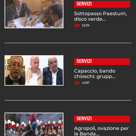
SERVIZI
Sottopasso Paestum,
disco verde...
5239
SERVIZI
Capaccio, bando
chioschi: grupp...
4287
SERVIZI
Agropoli, ovazione per
la Banda...