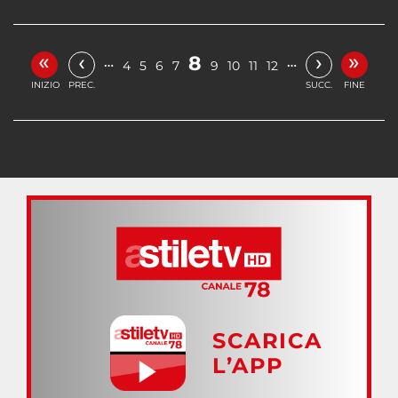
«
»
‹
›
8
…
…
4
5
6
7
9
10
11
12
INIZIO
PREC.
SUCC.
FINE
SCARICA
L’APP