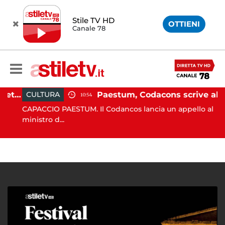
Stile TV HD
OTTIENI
Canale 78
Martina Carbonaro, braccialetto elettronico per i genitori della 14enne uccisa dall'ex
Paestum, Codacons scrive al ministro Giuli: "Rilanciare scavi dell'Anfiteatro nell'area archeologica"
CULTURA
10:54
CAPACCIO PAESTUM. Il Codancos lancia un appello al
ministro d...