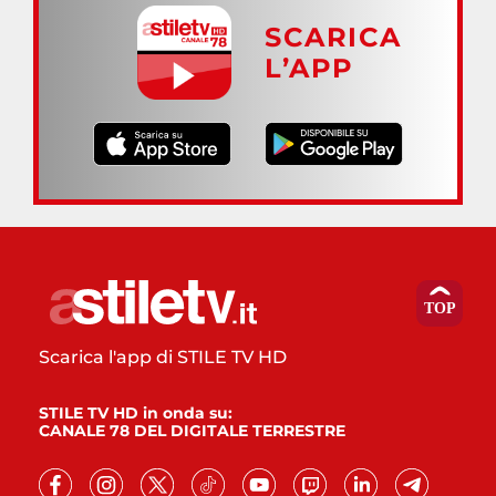
SCARICA
L’APP
Scarica l'app di STILE TV HD
STILE TV HD in onda su:
CANALE 78 DEL DIGITALE TERRESTRE