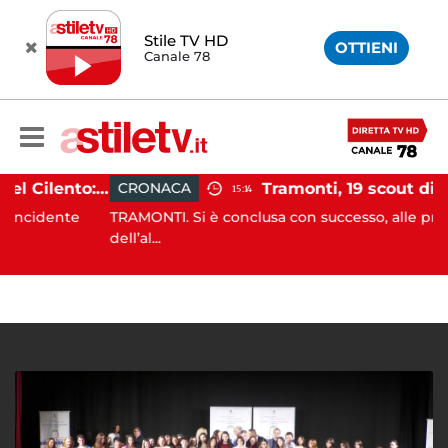
Stile TV HD
OTTIENI
Canale 78
Incidente agricolo nel Cilento: trattore si ribalta, muore 71enne
CRONACA
15:14
dente
TRAMONTI. Si è conclusa con successo, alle prime luci
dell’al...