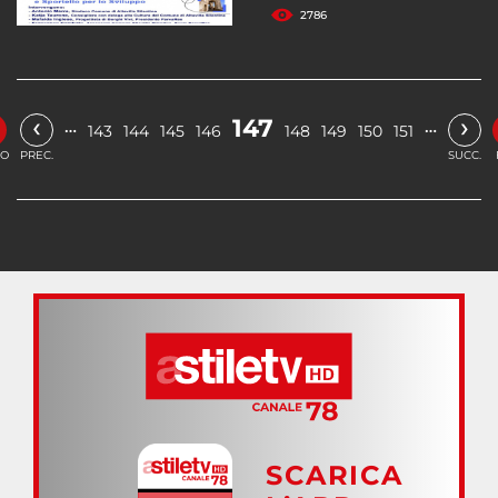
2786
‹
›
147
…
…
143
144
145
146
148
149
150
151
IO
PREC.
SUCC.
SCARICA