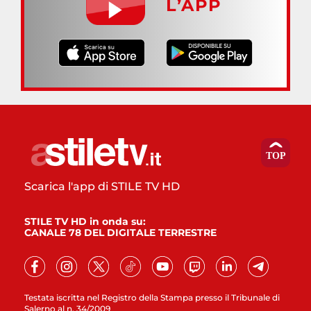
L’APP
Scarica l'app di STILE TV HD
STILE TV HD in onda su:
CANALE 78 DEL DIGITALE TERRESTRE
Testata iscritta nel Registro della Stampa presso il Tribunale di
Salerno al n. 34/2009